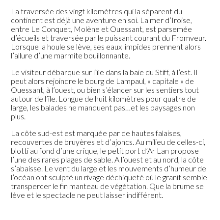
La traversée des vingt kilomètres qui la séparent du
continent est déjà une aventure en soi. La mer d’Iroise,
entre Le Conquet, Molène et Ouessant, est parsemée
d’écueils et traversée par le puissant courant du Fromveur.
Lorsque la houle se lève, ses eaux limpides prennent alors
l’allure d’une marmite bouillonnante.
Le visiteur débarque sur l’île dans la baie du Stiff, à l’est. Il
peut alors rejoindre le bourg de Lampaul, « capitale » de
Ouessant, à l’ouest, ou bien s’élancer sur les sentiers tout
autour de l’île. Longue de huit kilomètres pour quatre de
large, les balades ne manquent pas…et les paysages non
plus.
La côte sud-est est marquée par de hautes falaises,
recouvertes de bruyères et d’ajoncs. Au milieu de celles-ci,
blotti au fond d’une crique, le petit port d’Ar Lan propose
l’une des rares plages de sable.
A l’ouest et au nord, la côte
s’abaisse. Le vent du large et les mouvements d’humeur de
l’océan ont sculpté un rivage déchiqueté où le granit semble
transpercer le fin manteau de végétation. Que la brume se
lève et le spectacle ne peut laisser indifférent.