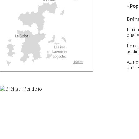
Popu
Bréhat
L'arch
que le
En rai
accli
Au nor
phare