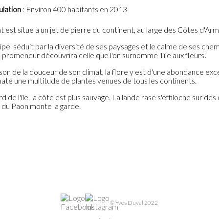
lation
: Environ 400 habitants en 2013
 est situé à un jet de pierre du continent, au large des Côtes d'Arm
ipel séduit par la diversité de ses paysages et le calme de ses chemi
 promeneur découvrira celle que l'on surnomme 'l'île aux fleurs'.
son de la douceur de son climat, la flore y est d'une abondance exce
maté une multitude de plantes venues de tous les continents.
d de l'île, la côte est plus sauvage. La lande rase s'effiloche sur d
 du Paon monte la garde.
© Yves Duval 2022