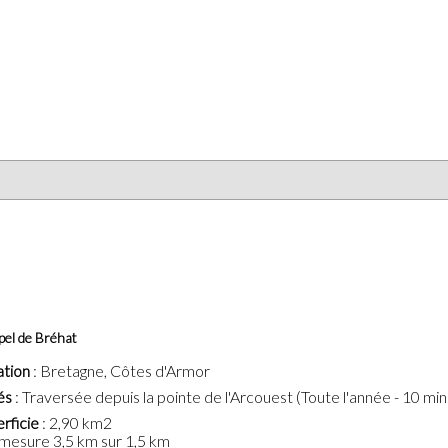
ipel de Bréhat
ation
: Bretagne, Côtes d'Armor
és
: Traversée depuis la pointe de l'Arcouest (Toute l'année - 10 mi
rficie
: 2,90 km2
e mesure 3,5 km sur 1,5 km