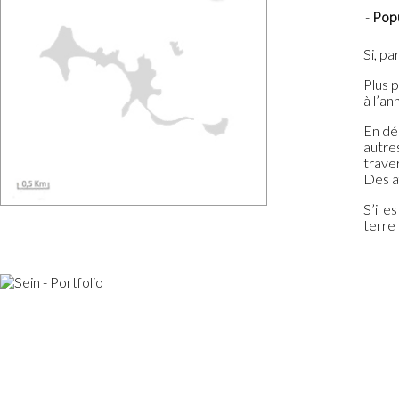
Popu
Si, pa
Plus p
à l’an
En déb
autre
traver
Des a
S’il e
terre 