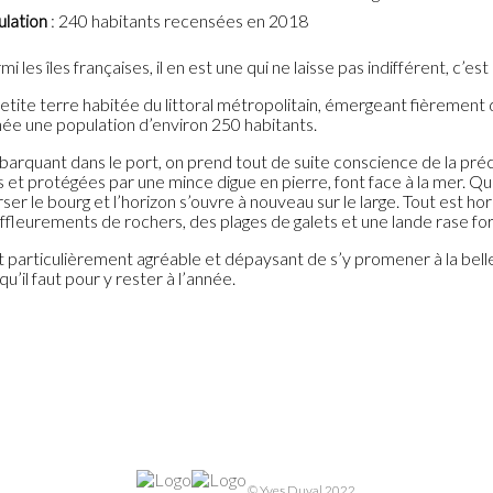
lation
: 240 habitants recensées en 2018
rmi les îles françaises, il en est une qui ne laisse pas indifférent, c’est 
etite terre habitée du littoral métropolitain, émergeant fièrement 
née une population d’environ 250 habitants.
arquant dans le port, on prend tout de suite conscience de la précar
s et protégées par une mince digue en pierre, font face à la mer. 
ser le bourg et l’horizon s’ouvre à nouveau sur le large. Tout est ho
ffleurements de rochers, des plages de galets et une lande rase for
st particulièrement agréable et dépaysant de s’y promener à la belle
qu’il faut pour y rester à l’année.
© Yves Duval 2022