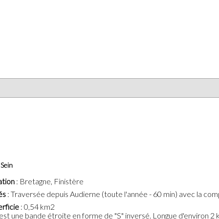
e Sein
ation
: Bretagne, Finistère
és
: Traversée depuis Audierne (toute l'année - 60 min) avec la co
rficie
: 0,54 km2
e est une bande étroite en forme de "S" inversé. Longue d'environ 2