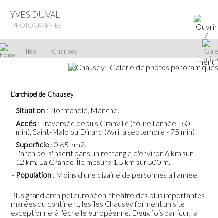
YVES DUVAL
PHOTOGRAPHIES
Îles
Chausey
Voir la galerie
L'archipel de Chausey
Situation
: Normandie, Manche.
Accés
: Traversée depuis Granville (toute l'année - 60
min), Saint-Malo ou Dinard (Avril à septembre - 75 min)
Superficie
: 0,65 km2.
L'archipel s'inscrit dans un rectangle d'environ 6 km sur
12 km. La Grande-Île mesure 1,5 km sur 500 m.
Population
: Moins d'une dizaine de personnes à l'année.
Plus grand archipel européen, théâtre des plus importantes
marées du continent, les îles Chausey forment un site
exceptionnel à l'échelle européenne. Deux fois par jour, la