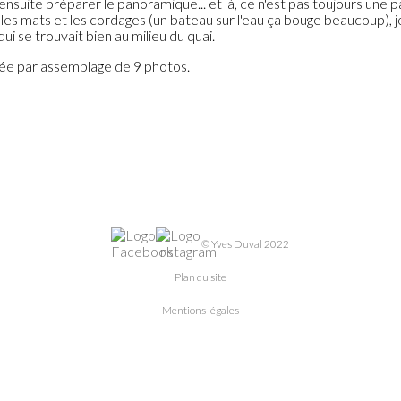
t ensuite préparer le panoramique... et là, ce n'est pas toujours une 
 les mats et les cordages (un bateau sur l'eau ça bouge beaucoup), jou
ui se trouvait bien au milieu du quai.
ée par assemblage de 9 photos.
© Yves Duval 2022
Plan du site
Mentions légales