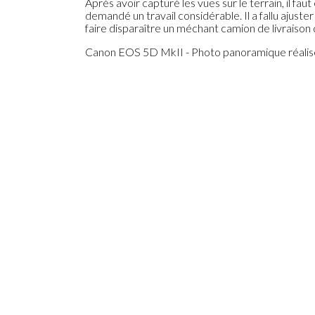
Après avoir capturé les vues sur le terrain, il fau
demandé un travail considérable. Il a fallu ajuster
faire disparaître un méchant camion de livraison q
Canon EOS 5D MkII - Photo panoramique réalis