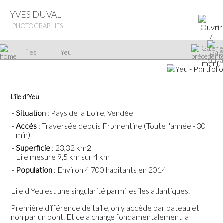
YVES DUVAL
PHOTOGRAPHIES
Îles
Yeu
Voir la galerie
L'île d'Yeu
Situation
: Pays de la Loire, Vendée
Accés
: Traversée depuis Fromentine (Toute l'année - 30
min)
Superficie
: 23,32 km2
L'île mesure 9,5 km sur 4 km
Population
: Environ 4 700 habitants en 2014
L'île d'Yeu est une singularité parmi les îles atlantiques.
Première différence de taille, on y accède par bateau et
non par un pont. Et cela change fondamentalement la